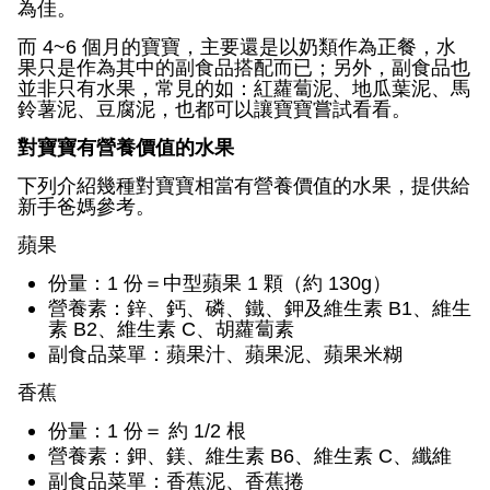
為佳。
而
4~6
個月的寶寶，主要還是以奶類作為正餐，水
果只是作為其中的副食品搭配而已；另外，副食品也
並非只有水果，常見的如：紅蘿蔔泥、地瓜葉泥、馬
鈴薯泥、豆腐泥，也都可以讓寶寶嘗試看看。
對寶寶有營養價值的水果
下列介紹幾種對寶寶相當有營養價值的水果，提供給
新手爸媽參考。
蘋果
份量：
1
份＝中型蘋果
1
顆（約
130g
）
營養素：鋅、鈣、磷、鐵、鉀及維生素
B1
、維生
素
B2
、維生素
C
、胡蘿蔔素
副食品菜單：蘋果汁、蘋果泥、蘋果米糊
香蕉
份量：
1
份＝ 約
1/2
根
營養素：鉀、鎂、維生素
B6
、維生素
C
、纖維
副食品菜單：香蕉泥、香蕉捲