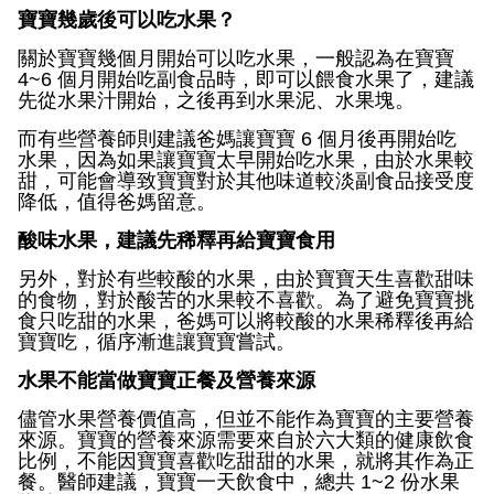
寶寶幾歲後可以吃水果？
關於寶寶幾個月開始可以吃水果，一般認為在寶寶
4~6
個月開始吃副食品時，即可以餵食水果了，建議
先從水果汁開始，之後再到水果泥、水果塊。
而有些營養師則建議爸媽讓寶寶
6
個月後再開始吃
水果，因為如果讓寶寶太早開始吃水果，由於水果較
甜，可能會導致寶寶對於其他味道較淡副食品接受度
降低，值得爸媽留意。
酸味水果，建議先稀釋再給寶寶食用
另外，對於有些較酸的水果，由於寶寶天生喜歡甜味
的食物，對於酸苦的水果較不喜歡。為了避免寶寶挑
食只吃甜的水果，爸媽可以將較酸的水果稀釋後再給
寶寶吃，循序漸進讓寶寶嘗試。
水果不能當做寶寶正餐及營養來源
儘管水果營養價值高，但並不能作為寶寶的主要營養
來源。寶寶的營養來源需要來自於六大類的健康飲食
比例，不能因寶寶喜歡吃甜甜的水果，就將其作為正
餐。醫師建議，寶寶一天飲食中，總共
1~2
份水果