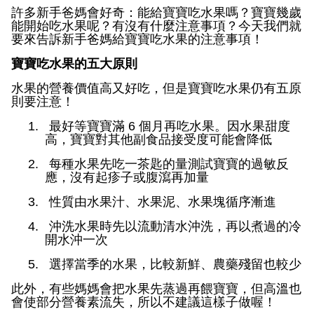
許多新手爸媽會好奇：能給寶寶吃水果嗎？寶寶幾歲
能開始吃水果呢？有沒有什麼注意事項？今天我們就
要來告訴新手爸媽給寶寶吃水果的注意事項！
寶寶吃水果的五大原則
水果的營養價值高又好吃，但是寶寶吃水果仍有五原
則要注意！
1.
最好等寶寶滿
6
個月再吃水果。因水果甜度
高，寶寶對其他副食品接受度可能會降低
2.
每種水果先吃一茶匙的量測試寶寶的過敏反
應，沒有起疹子或腹瀉再加量
3.
性質由水果汁、水果泥、水果塊循序漸進
4.
沖洗水果時先以流動清水沖洗，再以煮過的冷
開水沖一次
5.
選擇當季的水果，比較新鮮、農藥殘留也較少
此外，有些媽媽會把水果先蒸過再餵寶寶，但高溫也
會使部分營養素流失，所以不建議這樣子做喔！