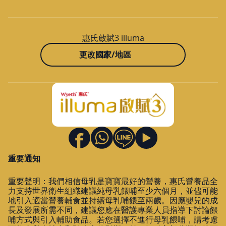
惠氏啟賦3 illuma
更改國家/地區
重要通知
重要聲明：我們相信母乳是寶寶最好的營養，惠氏營養品全
力支持世界衛生組織建議純母乳餵哺至少六個月，並儘可能
地引入適當營養輔食並持續母乳哺餵至兩歲。因應嬰兒的成
長及發展所需不同，建議您應在醫護專業人員指導下討論餵
哺方式與引入輔助食品。若您選擇不進行母乳餵哺，請考慮