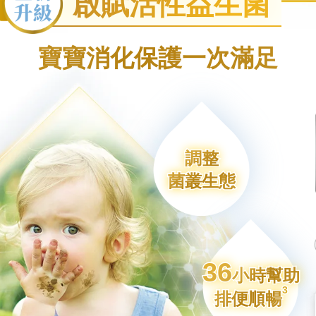
啟賦活性益生菌
寶寶消化保護一次滿足
調整
調整
菌叢生態
菌叢生態
36
36
小時幫助
小時幫助
3
3
排便順暢
排便順暢