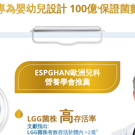
專為嬰幼兒設計 100億
保證菌
4
ESPGHAN歐洲兒科
營養學會推薦
高
LGG菌株
存活率
文獻指出:
1
LGG菌株有效存活於體內 >2週