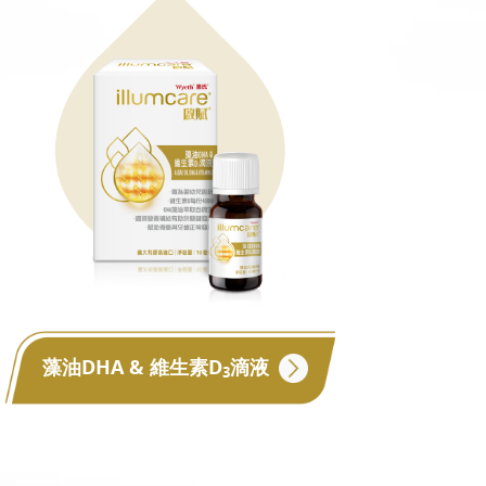
藻油DHA & 維生素D
滴液
3