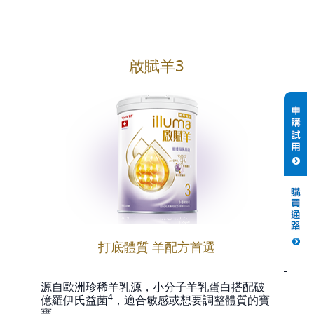
啟賦羊3
打底體質 羊配方首選
源自歐洲珍稀羊乳源，小分子羊乳蛋白搭配破
4
億羅伊氏益菌
，適合敏感或想要調整體質的寶
寶。