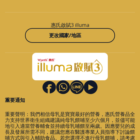
惠氏啟賦3 illuma
更改國家/地區
重要通知
重要聲明：我們相信母乳是寶寶最好的營養，惠氏營養品全
力支持世界衛生組織建議純母乳餵哺至少六個月，並儘可能
地引入適當營養輔食並持續母乳哺餵至兩歲。因應嬰兒的成
長及發展所需不同，建議您應在醫護專業人員指導下討論餵
哺方式與引入輔助食品。若您選擇不進行母乳餵哺，請考慮