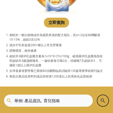
立即查詢
相較於一般以植物油作為脂肪來源的配方相比，其sn-2佔全棕櫚酸僅
10-15%，啟賦3含32%
源自牛乳有超過200+種以上常見營養素
調整體質，維持健康
啟賦羊3羅伊氏益菌含量為1x10^8 CFU/100g，破億羅伊氏益菌係指依
照啟賦羊3建議餵哺表，一歲幼童每天喝2次，持續喝7天啟賦羊3 ，可
攝取1億以上羅伊氏益菌
全球雀巢母嬰營養已累積80項國際臨床試驗與130篇專業學術期刊論文
每批次產品從原料到成品皆經過1200道以上的系統化品質檢測