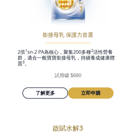
銜接母乳 保護力首選
1
2
2倍
sn-2 PA為核心，聚集200多種
活性營養
群，適合一般寶寶銜接母乳，持續養成健康體
3
質
。
試用罐 $680
了解更多
立即申購
啟賦水解3