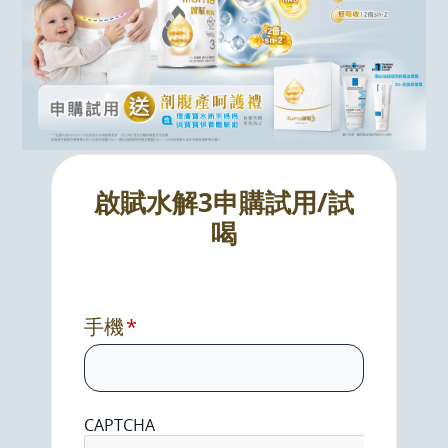
啟賦水解3申購試用/試
喝
手機
CAPTCHA