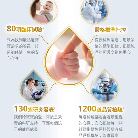
80
項臨床試驗
嚴格標準把控
6
只為找到最貼近寶
從原料到製造，用最嚴
寶需求的答案，打
格的標準把控，把最純
造能伴隨一生的安
淨的呵護交到你手心
心守護
130
1200
篇研究發表
道品質檢驗
6
7
我們給寶寶的愛，背後是紮
每道檢驗都蘊含著最重視
實的科研支持，守護每個孩
的心意，安心把控每一關
子的健康成長
針對指標性原料與所有成
品逐批檢驗，落實最高