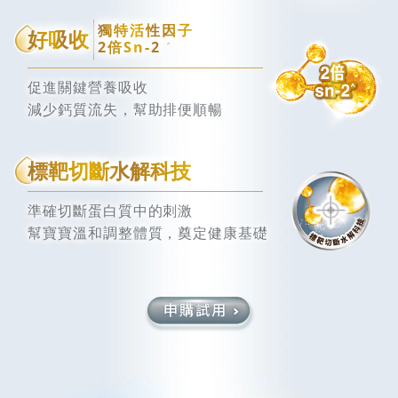
獨特活性因子
好吸收
2倍Sn-2
^
促進關鍵營養吸收
減少鈣質流失，幫助排便順暢
標靶切斷水解科技
準確切斷蛋白質中的刺激
幫寶寶溫和調整體質，奠定健康基礎