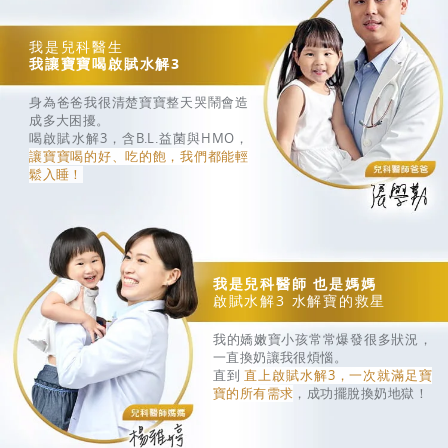
我是兒科醫生
我讓寶寶喝啟賦水解3
身為爸爸我很清楚寶寶整天哭鬧會造
成多大困擾。
喝啟賦水解3，含B.L.益菌與HMO，
讓寶寶喝的好、吃的飽，我們都能輕
鬆入睡！
我是兒科醫師 也是媽媽
啟賦⽔解3 水解寶的救星
我的嬌嫩寶小孩常常爆發很多狀況，
一直換奶讓我很煩惱。
直到
直上啟賦水解3，一次就滿足寶
寶的所有需求
，成功擺脫換奶地獄！