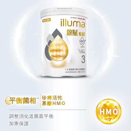
珍稀活性
平衡菌相
**
寡醣HMO
調整消化道菌叢平衡
加乘保護