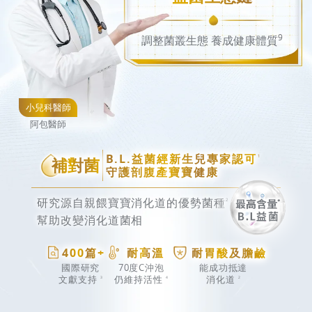
9
調整菌叢生態 養成健康體質
小兒科醫師
阿包醫師
B.L.益菌經新生兒專家認可
1
補對菌
守護剖腹產寶寶健康
研究源自親餵寶寶消化道的優勢菌種
2
幫助改變消化道菌相
400篇+
耐高溫
耐胃酸及膽鹼
國際研究
70度C沖泡
能成功抵達
文獻支持
仍維持活性
消化道
3
4
2