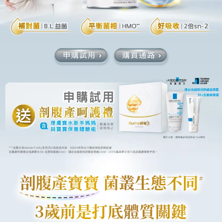
剖腹產寶寶 菌叢生態不同
#
3歲前是打底體質關鍵