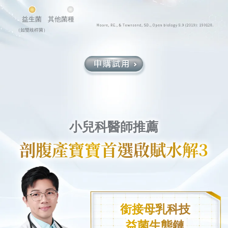
益生菌
其他菌種
（如雙歧桿菌）
小兒科醫師推薦
剖腹產寶寶首選啟賦水解3
銜接母乳科技
益菌生態鏈