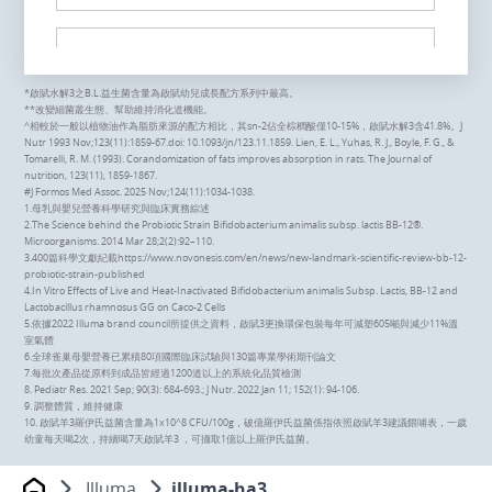
大樹斗六成功
雲林縣斗六市成功路292, 296, 298號
*啟賦水解3之B.L.益生菌含量為啟賦幼兒成長配方系列中最高。
05-5336233
**改變細菌叢生態、幫助維持消化道機能。
^相較於一般以植物油作為脂肪來源的配方相比，其sn-2佔全棕櫚酸僅10-15%，啟賦水解3含41.8%。J
Nutr 1993 Nov;123(11):1859-67.doi: 10.1093/jn/123.11.1859. Lien, E. L., Yuhas, R. J., Boyle, F. G., &
顯示在地圖上
Tomarelli, R. M. (1993). Corandomization of fats improves absorption in rats. The Journal of
nutrition, 123(11), 1859-1867.
#J Formos Med Assoc. 2025 Nov;124(11):1034-1038.
規劃路線
1.母乳與嬰兒營養科學研究與臨床實務綜述
2.The Science behind the Probiotic Strain Bifidobacterium animalis subsp. lactis BB-12®.
Microorganisms. 2014 Mar 28;2(2):92–110.
3.400篇科學文獻紀載
https://www.novonesis.com/en/news/new-landmark-scientific-review-bb-12-
probiotic-strain-published
4.In Vitro Effects of Live and Heat-Inactivated Bifidobacterium animalis Subsp. Lactis, BB-12 and
大樹斗六民生
Lactobacillus rhamnosus GG on Caco-2 Cells
5.依據2022 Illuma brand council所提供之資料，啟賦3更換環保包裝每年可減塑605噸與減少11%溫
雲林縣斗六市民生南路192號
室氣體
05-5336550
6.全球雀巢母嬰營養已累積80項國際臨床試驗與130篇專業學術期刊論文
7.每批次產品從原料到成品皆經過1200道以上的系統化品質檢測
顯示在地圖上
8. Pediatr Res. 2021 Sep; 90(3): 684-693.; J Nutr. 2022 Jan 11; 152(1): 94-106.
9. 調整體質，維持健康
10. 啟賦羊3羅伊氏益菌含量為1x10^8 CFU/100g，破億羅伊氏益菌係指依照啟賦羊3建議餵哺表，一歲
規劃路線
幼童每天喝2次，持續喝7天啟賦羊3 ，可攝取1億以上羅伊氏益菌。
Illuma
illuma-ha3