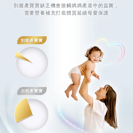
剖腹產寶寶缺乏機會接觸媽媽產道中的益菌，
需要營養補充打底體質延續母愛保護
剖腹產寶寶
自然產寶寶