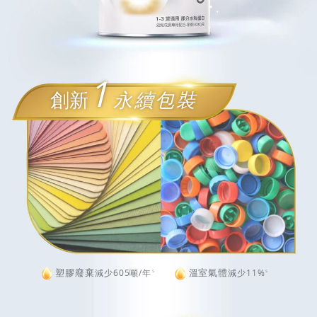
1
創新
永續包裝
塑膠廢棄
溫室氣體
減少605噸/年
減少11%
5
5