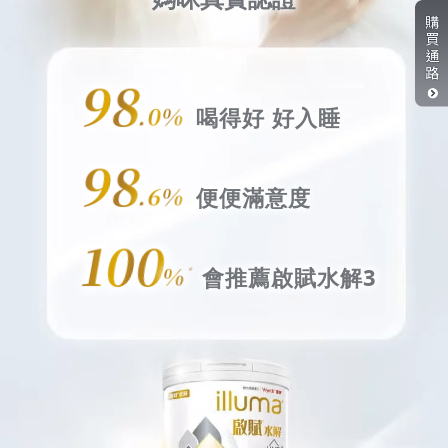
98
.0%
喝得好 好入睡
98
.6%
便便滿意度
100
%
會推薦啟賦水解3
*