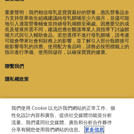
大樹斗六雲林
重要聲明：我們相信母乳是寶寶最好的營養，惠氏營養品全
雲林縣斗六市雲林路2段113號
力支持世界衛生組織建議純母乳餵哺至少六個月，並儘可能
05-5372300
地引入適當營養輔食並持續母乳哺餵至兩歲。因應嬰兒的成
長及發展所需不同，建議您應在醫護專業人員指導下討論餵
顯示在地圖上
哺方式與引入輔助食品。若您選擇不進行母乳餵哺，請考慮
可能會帶來社會和財務上的影響，並了解引入部分瓶餵後可
能影響母乳的供應。使用配方食品時，請務必按照標籤上的
規劃路線
指示進行準備、使用與儲存，以確保寶寶的健康。
聯繫我們
大樹斗南南昌
隱私權政策
雲林縣斗南鎮南昌路112號
05-5960102
顯示在地圖上
我們使用 Cookie 以允許我們網站的正常工作、個
規劃路線
性化設計內容和廣告、提供社交媒體功能並分析
Copyright @ 2026 Nestlé. All rights reserved.
流量。我們還同社交媒體、廣告和分析合作夥伴
分享有關您使用我們網站的信息。
更多信息