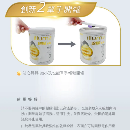
2
創新
單手開罐
貼心媽媽 抱小孩也能單手輕鬆開罐
使用提醒
請不要將罐中的塑膠湯匙以高溫消毒， 也請勿放入洗碗機內清
洗；測量匙如須清洗，請用手洗，並徹底乾燥。受損的湯匙建
議您停止使用。
由於產品屬於具吸濕性的乾燥粉體，表面亦可能因靜電作用產