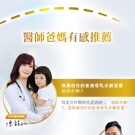
醫師爸媽有感推薦
我最信任的銜接母乳水解首選
啟賦水解3
我是兒科醫師也是媽媽，
「啟賦水解
3」是我最信任的銜接母乳水解首選