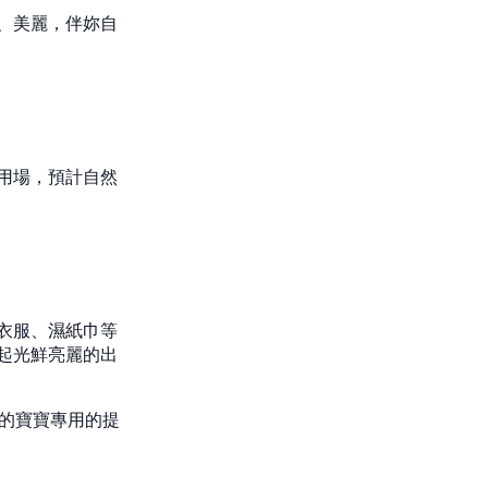
、美麗，伴妳自
用場，預計自然
衣服、濕紙巾等
起光鮮亮麗的出
大的寶寶專用的提