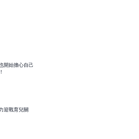
也開始擔心自己
！
！
力迎戰育兒關