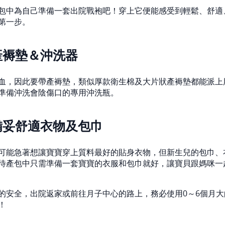
包中為自己準備一套出院戰袍吧！穿上它便能感受到輕鬆、舒適
第一步。
產褥墊＆沖洗器
血，因此要帶產褥墊，類似厚款衛生棉及大片狀產褥墊都能派上
準備沖洗會陰傷口的專用沖洗瓶。
備妥舒適衣物及包巾
可能急著想讓寶寶穿上質料最好的貼身衣物，但新生兒的包巾、
待產包中只需準備一套寶寶的衣服和包巾就好，讓寶貝跟媽咪一
的安全，出院返家或前往月子中心的路上，務必使用0～6個月
！