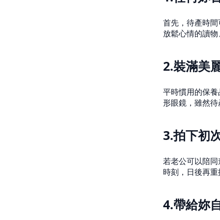
首先，待產時間
放鬆心情的讀物
2.裝滿美
平時慣用的保養
形眼鏡，雖然待
3.拍下初
若老公可以陪同
時刻，日後再重
4.帶給妳