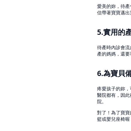
愛美的妳，待產
信帶著寶寶邁出
5.實用的
待產時內診會流
產的媽媽，還要
6.為寶貝
疼愛孩子的妳，
醫院都有，因此
院。
對了！為了寶寶
籃或嬰兒座椅喔