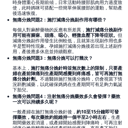
時身體重心長期前傾，日常活動時腰部肌肉用力過度致
使，此時媽咪可搭配一些簡單伸展腰部的運動，幫助產
後迅速恢復。
無痛分娩問題2：施打減痛分娩副作用有哪些？
每個人對麻醉藥物的反應有所差異，
施打減痛分娩副作
用可能有腳麻、頭痛、噁心、輕微血壓下降等症狀。
但
減痛分娩副作用發生比例較低，且就算出現副作用也多
半是暫時性現象。孕婦施打減痛分娩後若出現上述副作
用，產後應多休息並持續觀察。
無痛分娩問題3：無痛分娩可以打幾次？
基本上，
施打無痛分娩針時並無次數上的限制，只要產
婦在產前陣痛到生產期間感覺到疼痛感，皆可再施打無
痛分娩針劑。
不過醫師施打無痛分娩時，仍會視當下情
況斟酌減藥，以此確保媽媽在生產期間可有足夠力氣誕
下胎兒。
無痛分娩問題4：注射無痛分娩藥效多久會發揮？藥效
一次可以持續多久呢？
一般產婦在施打無痛分娩針後，
約10至15分鐘即可發
揮藥效，每次藥效約能維持一個半至2小時左右
，生產
期間藥效若消退，或產婦開始感覺到陣痛時，可再注射