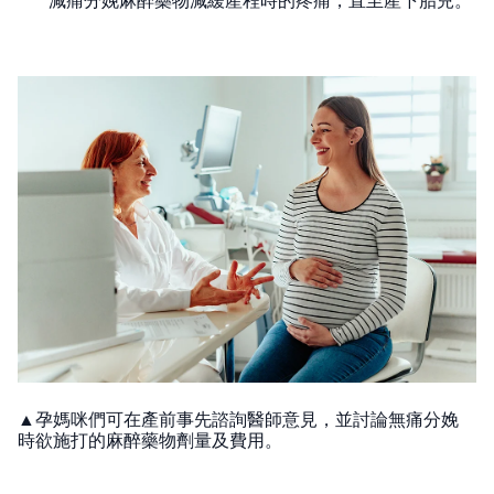
減痛分娩麻醉藥物減緩產程時的疼痛，直至產下胎兒。
▲孕媽咪們可在產前事先諮詢醫師意見，並討論無痛分娩
時欲施打的麻醉藥物劑量及費用。