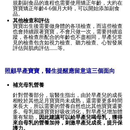
規劃副食品的進程也需要使用矯正年齡，大約在
寶寶矯正年齡4-6個月大時，可以開始添加副食
品。
其他檢查和評估
寶寶出生後需要做身體的各項檢查，而這些檢查
也會持續跟著寶寶，不會只做一次，需要持續追
蹤，各檢查所配合的年齡也不盡相同，早產兒常
見的檢查包含如視力檢查、聽力檢查、心智發展
評估與肌肉評估……等。
照顧早產寶寶，醫生提醒應留意這三個面向
補充母乳營養
針對營養部分，翁醫生指出，由於早產兒的成長
相較於其他足月寶寶尚未成熟，還需要更多時間
來長大，所以需要的營養自然也比其他寶寶還要
多。母乳能讓寶寶好吸收消化，對早產兒增加體
重有幫助，
因此建議可以給早產兒喝母乳，獲得
來自母乳的營養加持，刺激早產兒成長，提升保
護力。