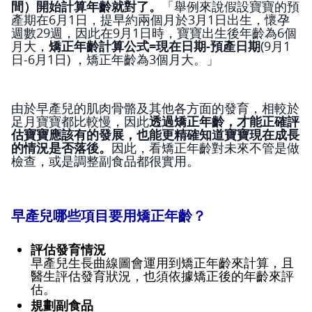
間）開始計算年齡就對了。
「舉例來說假設寶寶的預
產期在6月1日，提早約兩個月於3月1日出生，懷孕
週數29週，因此在9月1日時，寶寶出生後年齡為6個
月大，
矯正年齡計算公式=現在日期-預產日期
(9月1
日-6月1日) ，矯正年齡為3個月大。」
由於早產兒的肌肉骨骼及其他各方面的發育，相較於
足月寶寶都比較慢，因此
透過矯正年齡，才能正確評
估寶寶應該有的發展，也能更精確知道寶寶現在成長
的情況是否落後。
因此，看矯正年齡對未來不管是做
檢查，或是調整副食品都很實用。
早產兒哪些項目要用矯正年齡？
評估發育情況
早產兒生長曲線圖會運用到矯正年齡來計算，且
醫生評估發育狀況，也須依據矯正後的年齡來評
估。
規劃副食品