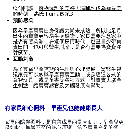
延伸閱讀：
擁抱母乳的美好！讓哺乳成為妳最美
的時刻 | 惠氏illuma啟賦3
預防感染
因為早產寶寶自身保護力尚未成熟，所以比足月
出生的寶寶更容易生病感染，家長需要注意家中
是否有感染源，在這個疫情時代，也盡量少帶寶
寶出門，也可與醫生討論，是否有需要為寶寶注
射疫苗。
互動刺激
為了兼顧早產寶寶的生理與心理發展，翁醫生建
議家長可以多與早產寶寶互動，或是透過各式的
益智玩具，或是童書等各種方式，對寶寶大腦產
生刺激，讓寶寶感官及大腦發展有幫助。
有家長細心照料，早產兒也能健康長大
家長的陪伴照料，是寶寶成長的最大助力，早產兒更
是如此。無微不至的細心呵護、給予寶貝充足的營