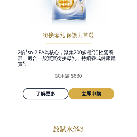
銜接母乳 保護力首選
1
2
2倍
sn-2 PA為核心，聚集200多種
活性營養
群，適合一般寶寶銜接母乳，持續養成健康體
3
質
。
試用罐 $680
了解更多
立即申購
啟賦水解3