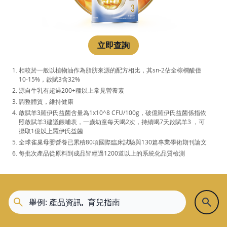
立即查詢
相較於一般以植物油作為脂肪來源的配方相比，其sn-2佔全棕櫚酸僅
10-15%，啟賦3含32%
源自牛乳有超過200+種以上常見營養素
調整體質，維持健康
啟賦羊3羅伊氏益菌含量為1x10^8 CFU/100g，破億羅伊氏益菌係指依
照啟賦羊3建議餵哺表，一歲幼童每天喝2次，持續喝7天啟賦羊3 ，可
攝取1億以上羅伊氏益菌
全球雀巢母嬰營養已累積80項國際臨床試驗與130篇專業學術期刊論文
每批次產品從原料到成品皆經過1200道以上的系統化品質檢測