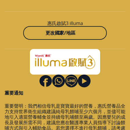
惠氏啟賦3 illuma
更改國家/地區
重要通知
重要聲明：我們相信母乳是寶寶最好的營養，惠氏營養品全
力支持世界衛生組織建議純母乳餵哺至少六個月，並儘可能
地引入適當營養輔食並持續母乳哺餵至兩歲。因應嬰兒的成
長及發展所需不同，建議您應在醫護專業人員指導下討論餵
哺方式與引入輔助食品。若您選擇不進行母乳餵哺，請考慮