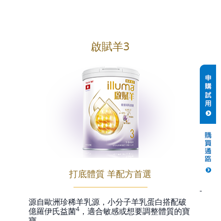
啟賦羊3
打底體質 羊配方首選
源自歐洲珍稀羊乳源，小分子羊乳蛋白搭配破
4
億羅伊氏益菌
，適合敏感或想要調整體質的寶
寶。