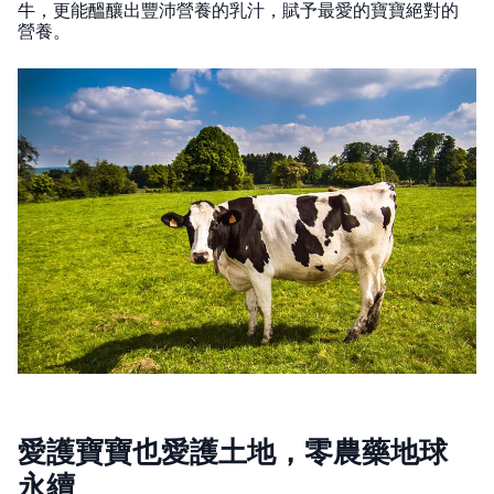
牛，更能醞釀出豐沛營養的乳汁，賦予最愛的寶寶絕對的
營養。
愛護寶寶也愛護土地，零農藥地球
永續