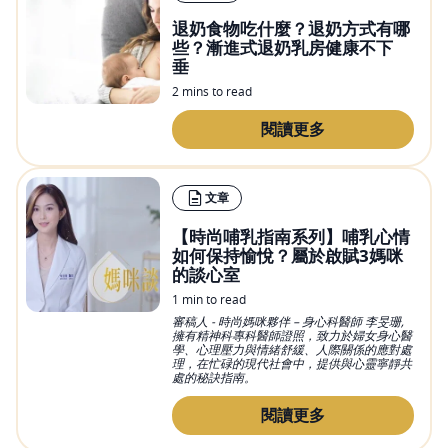
退奶食物吃什麼？退奶方式有哪
些？漸進式退奶乳房健康不下
垂
2 mins to read
閱讀更多
文章
【時尚哺乳指南系列】哺乳心情
如何保持愉悅？屬於啟賦3媽咪
的談心室
1 min to read
審稿人 - 時尚媽咪夥伴 – 身心科醫師 李旻珊,
擁有精神科專科醫師證照，致力於婦女身心醫
學、心理壓力與情緒舒緩、人際關係的應對處
理，在忙碌的現代社會中，提供與心靈寧靜共
處的秘訣指南。
閱讀更多