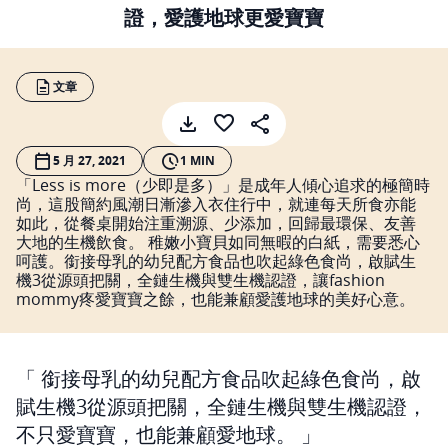
證，愛護地球更愛寶寶
文章
5 月 27, 2021
1 MIN
「Less is more（少即是多）」是成年人傾心追求的極簡時
尚，這股簡約風潮日漸滲入衣住行中，就連每天所食亦能
如此，從餐桌開始注重溯源、少添加，回歸最環保、友善
大地的生機飲食。 稚嫩小寶貝如同無暇的白紙，需要悉心
呵護。銜接母乳的幼兒配方食品也吹起綠色食尚，啟賦生
機3從源頭把關，全鏈生機與雙生機認證，讓fashion
mommy疼愛寶寶之餘，也能兼顧愛護地球的美好心意。
銜接母乳的幼兒配方食品吹起綠色食尚，啟
賦生機3從源頭把關，全鏈生機與雙生機認證，
不只愛寶寶，也能兼顧愛地球。