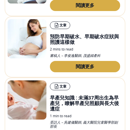
閱讀更多
文章
預防早期破水、早期破水症狀與
照護這樣做
2 mins to read
審稿人 – 李俊逸醫師, 茂盛婦產科
閱讀更多
文章
早產兒知識 : 未滿37周出生為早
產兒，瞭解早產兒照顧與長大後
遺症
1 min to read
受訪人 – 吳建儀醫師, 義大醫院兒童醫學部副
部長