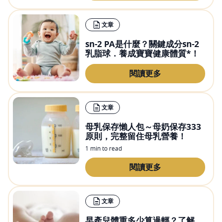
文章
sn-2 PA是什麼？關鍵成分sn-2
乳脂球．養成寶寶健康體質*！
閱讀更多
文章
母乳保存懶人包～母奶保存333
原則，完整留住母乳營養！
1 min to read
閱讀更多
文章
早產兒體重多少算過輕？了解