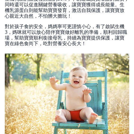
同時還可以促進關鍵營養吸收，讓寶寶獲得成長能量。生
機乳源蛋白則能幫助寶寶發育，激活自我保護，讓寶寶放
心親近大自然，不怕髒大膽玩！
對於孩子食的安全，媽媽寧可更謹慎小心，有了啟賦生機
3，媽咪就可以放心陪伴寶寶做好離乳的準備，順利回歸職
場，幫助寶寶順利銜接母乳，持續為寶寶提供保護，讓寶
寶在綠色食尚下，吃對營養安心長大！