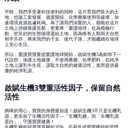
平時，我們享受著科技便利的同時，這片育我們長大的土
地，也隨工業發展、過度開採、化學農藥使用等破壞，加
速環境資源急遽耗竭。為了讓我們深愛的人，都能在這片
土地上持續展露笑顏，更要將「愛護地球」化為積極行
動，把良好的生態循環還給土地，因為唯有人類與大自然
和平共存，將來我們的子女、後代子孫，才能繼續在地球
上安心生活。
所以，愛護寶寶要從愛護地球開始，啟賦生機3為妳和下一
代設想，保護土地健康，不使用農藥、化學肥料，在純淨
土地上讓乳牛生長，汲取大自然的健康活性，進而提供最
優的純淨乳源。
啟賦生機3雙重活性因子，保留自然
活性
媽咪的用心，寶寶的身體最知道！啟賦生機3不只是生機乳
源，更添加了生機活性因子—「生機乳糖」與「生機乳源
蛋白」，守護寶寶健康！
生機乳糖的甜度僅蔗糖的30%，不易造成寶寶嗜甜的習慣，