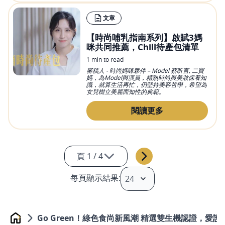
文章
【時尚哺乳指南系列】啟賦3媽
咪共同推薦，Chill待產包清單
1 min to read
審稿人 - 時尚媽咪夥伴 – Model 蔡昕言, 二寶
媽，為Model與演員，精熟時尚與美妝保養知
識，就算生活再忙，仍堅持美容哲學，希望為
女兒樹立美麗而知性的典範。
閱讀更多
頁 1 / 4
頁 1 / 4
每頁顯示結果:
頁 2 / 4
頁 3 / 4
頁 4 / 4
Go Green！綠色食尚新風潮 精選雙生機認證，愛
Home