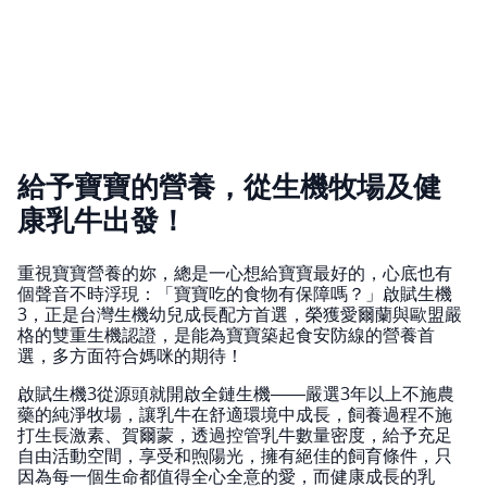
給予寶寶的營養，從生機牧場及健
康乳牛出發！
重視寶寶營養的妳，總是一心想給寶寶最好的，心底也有
個聲音不時浮現：「寶寶吃的食物有保障嗎？」啟賦生機
3，正是台灣生機幼兒成長配方首選，榮獲愛爾蘭與歐盟嚴
格的雙重生機認證，是能為寶寶築起食安防線的營養首
選，多方面符合媽咪的期待！
啟賦生機3從源頭就開啟全鏈生機――嚴選3年以上不施農
藥的純淨牧場，讓乳牛在舒適環境中成長，飼養過程不施
打生長激素、賀爾蒙，透過控管乳牛數量密度，給予充足
自由活動空間，享受和煦陽光，擁有絕佳的飼育條件，只
因為每一個生命都值得全心全意的愛，而健康成長的乳