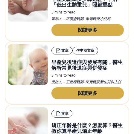
「低出生體重兒」照顧重點
3 mins to read
審稿人 – 巫漢盟醫師, 禾馨醫療小兒科
閱讀更多
文章
孕中期文章
早產兒後遺症與發展有關，醫生
解析常見後遺症與併發症
3 mins to read
受訪人 – 王昱程醫師, 東元醫院新生兒科主任
閱讀更多
文章
矯正年齡是什麼？怎麼算？醫生
教你算早產兒矯正年齡