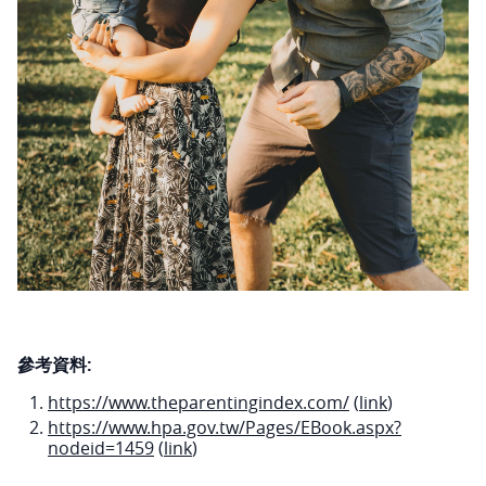
參考資料:
https://www.theparentingindex.com/
(
link
)
https://www.hpa.gov.tw/Pages/EBook.aspx?
nodeid=1459
(
link
)