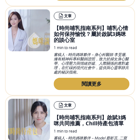
文章
【時尚哺乳指南系列】哺乳心情
如何保持愉悅？屬於啟賦3媽咪
的談心室
1 min to read
審稿人 - 時尚媽咪夥伴 – 身心科醫師 李旻珊,
擁有精神科專科醫師證照，致力於婦女身心醫
學、心理壓力與情緒舒緩、人際關係的應對處
理，在忙碌的現代社會中，提供與心靈寧靜共
處的秘訣指南。
閱讀更多
文章
【時尚哺乳指南系列】啟賦3媽
咪共同推薦，Chill待產包清單
1 min to read
審稿人 - 時尚媽咪夥伴 – Model 蔡昕言, 二寶