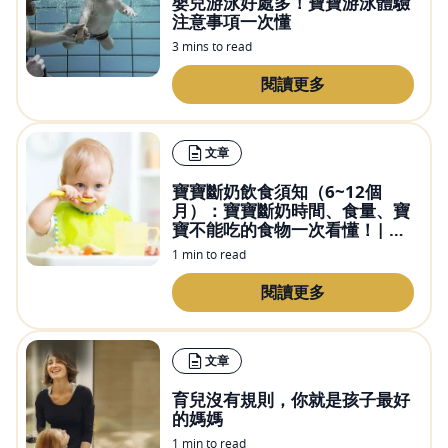
嬰兒游泳好處多！寶寶游泳體驗
注意事項一次懂
3 mins to read
閱讀更多
文章
寶寶斷奶飲食須知（6~12個
月）：寶寶斷奶時間、食量、寶
寶不能吃的食物一次看懂！| 惠
氏優養3年
1 min to read
閱讀更多
文章
育兒沒有規則，你就是孩子最好
的媽媽
1 min to read